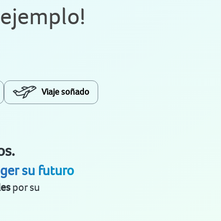
 ejemplo!
Viaje soñado
os.
eger su futuro
les
por su